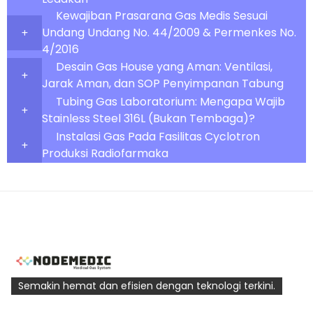
Kewajiban Prasarana Gas Medis Sesuai
Undang Undang No. 44/2009 & Permenkes No.
4/2016
Desain Gas House yang Aman: Ventilasi,
Jarak Aman, dan SOP Penyimpanan Tabung
Tubing Gas Laboratorium: Mengapa Wajib
Stainless Steel 316L (Bukan Tembaga)?
Instalasi Gas Pada Fasilitas Cyclotron
Produksi Radiofarmaka
Semakin hemat dan efisien dengan teknologi terkini.