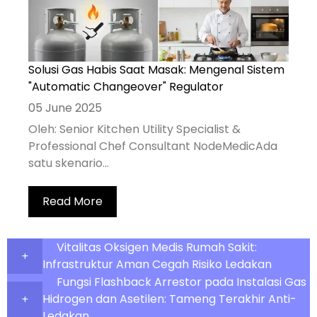
Solusi Gas Habis Saat Masak: Mengenal Sistem
"Automatic Changeover" Regulator
05 June 2025
Oleh: Senior Kitchen Utility Specialist &
Professional Chef Consultant NodeMedicAda
satu skenario...
Read More
Vitalitas Oksigen Medis Rumah Sakit:
Infrastruktur Aman Cegah Risiko Ledakan
Fungsi Flashback Arrestor pada Instalasi Gas
Hidrogen dan Asetilen: Tameng Terakhir Anti-
Ledakan