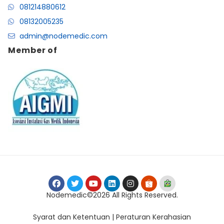
081214880612
08132005235
admin@nodemedic.com
Member of
Nodemedic©2026 All Rights Reserved.
Syarat dan Ketentuan | Peraturan Kerahasian