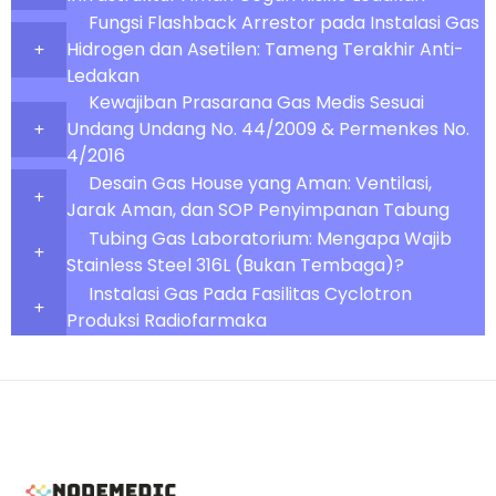
Fungsi Flashback Arrestor pada Instalasi Gas
Hidrogen dan Asetilen: Tameng Terakhir Anti-
Ledakan
Kewajiban Prasarana Gas Medis Sesuai
Undang Undang No. 44/2009 & Permenkes No.
4/2016
Desain Gas House yang Aman: Ventilasi,
Jarak Aman, dan SOP Penyimpanan Tabung
Tubing Gas Laboratorium: Mengapa Wajib
Stainless Steel 316L (Bukan Tembaga)?
Instalasi Gas Pada Fasilitas Cyclotron
Produksi Radiofarmaka