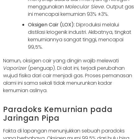
menggunakan
Molecular Sieve
. Output gas
ini mencapai kemurnian 93% ±3%.
Oksigen Cair (LOX):
Diproduksi melalui
distilasi kriogenik industri. Akibatnya, tingkat
kemurniannya sangat tinggi, mencapai
99,5%.
Namun, oksigen cair yang dingin wajib melewati
Vaporizer
(penguap). Di alat ini, terjadi perubahan
wujud fisika dari cair menjadi gas. Proses pemanasan
alami ini sama sekali tidak menurunkan kadar
kemurnian aslinya.
Paradoks Kemurnian pada
Jaringan Pipa
Fakta di lapangan menunjukkan sebuah paradoks
yang berbahaya. Oksigen murni 99,5% dari hulu bisa