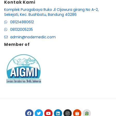
Kontak Kami
Komplek Puragabaya Ruko Jl Cijawura girang No A-2,
Sekejati, Kec. Buahbatu, Bandung 40286
081214880612
08132005235
admin@nodemedic.com
Member of