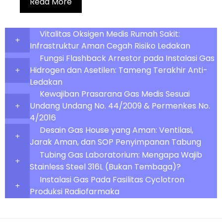
Read More
Vitalitas Oksigen Medis Rumah Sakit:
Infrastruktur Aman Cegah Risiko Ledakan
Fungsi Flashback Arrestor pada Instalasi Gas
Hidrogen dan Asetilen: Tameng Terakhir Anti-
Ledakan
Kewajiban Prasarana Gas Medis Sesuai
Undang Undang No. 44/2009 & Permenkes No.
4/2016
Desain Gas House yang Aman: Ventilasi,
Jarak Aman, dan SOP Penyimpanan Tabung
Tubing Gas Laboratorium: Mengapa Wajib
Stainless Steel 316L (Bukan Tembaga)?
Instalasi Gas Pada Fasilitas Cyclotron
Produksi Radiofarmaka