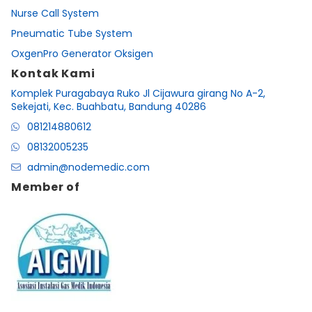
Nurse Call System
Pneumatic Tube System
OxgenPro Generator Oksigen
Kontak Kami
Komplek Puragabaya Ruko Jl Cijawura girang No A-2,
Sekejati, Kec. Buahbatu, Bandung 40286
081214880612
08132005235
admin@nodemedic.com
Member of