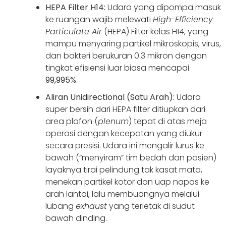
HEPA Filter H14:
Udara yang dipompa masuk
ke ruangan wajib melewati
High-Efficiency
Particulate Air
(HEPA) Filter kelas H14, yang
mampu menyaring partikel mikroskopis, virus,
dan bakteri berukuran 0.3 mikron dengan
tingkat efisiensi luar biasa mencapai
99,995%
.
Aliran Unidirectional (Satu Arah):
Udara
super bersih dari HEPA filter ditiupkan dari
area plafon (
plenum
) tepat di atas meja
operasi dengan kecepatan yang diukur
secara presisi. Udara ini mengalir lurus ke
bawah (“menyiram” tim bedah dan pasien)
layaknya tirai pelindung tak kasat mata,
menekan partikel kotor dan uap napas ke
arah lantai, lalu membuangnya melalui
lubang
exhaust
yang terletak di sudut
bawah dinding.