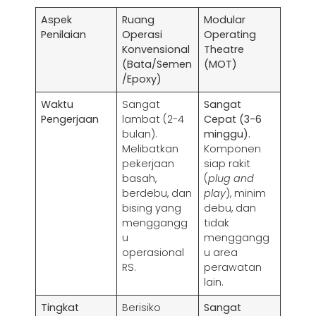
Aspek
Ruang
Modular
Penilaian
Operasi
Operating
Konvensional
Theatre
(Bata/Semen
(MOT)
/Epoxy)
Waktu
Sangat
Sangat
Pengerjaan
lambat (2-4
Cepat (3-6
bulan).
minggu).
Melibatkan
Komponen
pekerjaan
siap rakit
basah,
(
plug and
berdebu, dan
play
), minim
bising yang
debu, dan
menggangg
tidak
u
menggangg
operasional
u area
RS.
perawatan
lain.
Tingkat
Berisiko
Sangat