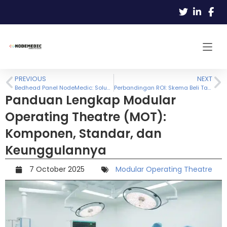
PREVIOUS
NEXT
Bedhead Panel NodeMedic: Solusi Estetika RS dari Pemasok Terbesar di Indonesia
Perbandingan ROI: Skema Beli Tabung Baru (Kredit Bank) vs Kerjasama Instalasi Gratis NodeMedic
Panduan Lengkap Modular
Operating Theatre (MOT):
Komponen, Standar, dan
Keunggulannya
7 October 2025
Modular Operating Theatre