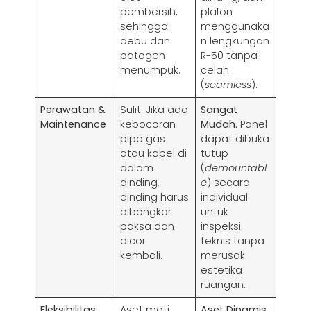
pembersih,
plafon
sehingga
menggunaka
debu dan
n lengkungan
patogen
R-50 tanpa
menumpuk.
celah
(
seamless
).
Perawatan &
Sulit. Jika ada
Sangat
Maintenance
kebocoran
Mudah.
Panel
pipa gas
dapat dibuka
atau kabel di
tutup
dalam
(
demountabl
dinding,
e
) secara
dinding harus
individual
dibongkar
untuk
paksa dan
inspeksi
dicor
teknis tanpa
kembali.
merusak
estetika
ruangan.
Fleksibilitas
Aset mati.
Aset Dinamis.