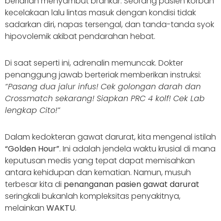
berlarian menyambut brankar. Seorang pasien korban
kecelakaan lalu lintas masuk dengan kondisi tidak
sadarkan diri, napas tersengal, dan tanda-tanda syok
hipovolemik akibat pendarahan hebat.
Di saat seperti ini, adrenalin memuncak. Dokter
penanggung jawab berteriak memberikan instruksi:
“Pasang dua jalur infus! Cek golongan darah dan
Crossmatch sekarang! Siapkan PRC 4 kolf! Cek Lab
lengkap Cito!”
Dalam kedokteran gawat darurat, kita mengenal istilah
“Golden Hour”
. Ini adalah jendela waktu krusial di mana
keputusan medis yang tepat dapat memisahkan
antara kehidupan dan kematian. Namun, musuh
terbesar kita di
penanganan pasien gawat darurat
seringkali bukanlah kompleksitas penyakitnya,
melainkan
WAKTU
.