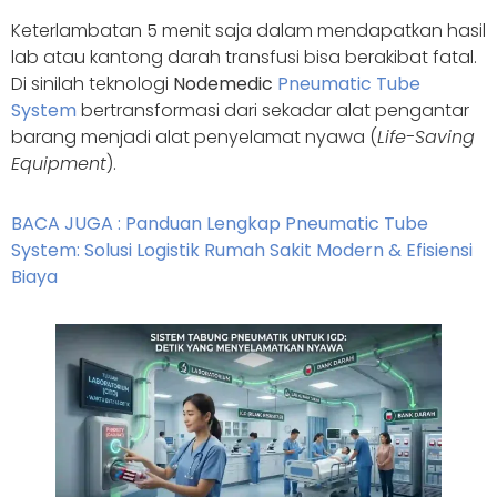
Keterlambatan 5 menit saja dalam mendapatkan hasil
lab atau kantong darah transfusi bisa berakibat fatal.
Di sinilah teknologi
Nodemedic
Pneumatic Tube
System
bertransformasi dari sekadar alat pengantar
barang menjadi alat penyelamat nyawa (
Life-Saving
Equipment
).
BACA JUGA : Panduan Lengkap Pneumatic Tube
System: Solusi Logistik Rumah Sakit Modern & Efisiensi
Biaya