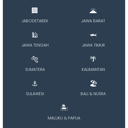
🏢
🌋
JABODETABEK
JAWA BARAT
🕌
🦈
JAWA TENGAH
JAWA TIMUR
🐅
🌴
SUMATERA
KALIMANTAN
⚓
🏖️
SULAWESI
BALI & NUSRA
🏝️
MALUKU & PAPUA