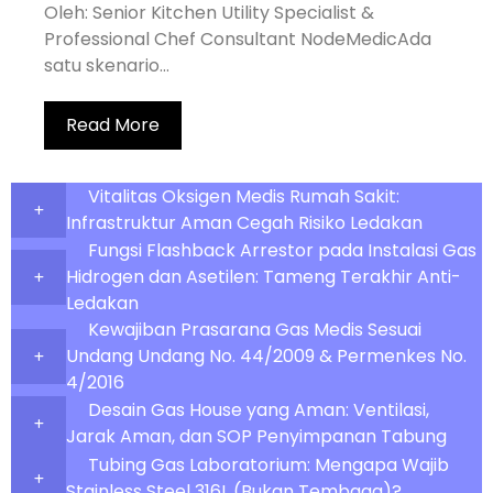
Oleh: Senior Kitchen Utility Specialist &
Professional Chef Consultant NodeMedicAda
satu skenario...
Read More
Vitalitas Oksigen Medis Rumah Sakit:
Infrastruktur Aman Cegah Risiko Ledakan
Fungsi Flashback Arrestor pada Instalasi Gas
Hidrogen dan Asetilen: Tameng Terakhir Anti-
Ledakan
Kewajiban Prasarana Gas Medis Sesuai
Undang Undang No. 44/2009 & Permenkes No.
4/2016
Desain Gas House yang Aman: Ventilasi,
Jarak Aman, dan SOP Penyimpanan Tabung
Tubing Gas Laboratorium: Mengapa Wajib
Stainless Steel 316L (Bukan Tembaga)?