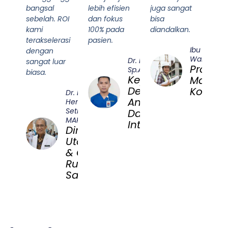
bangsal
lebih efisien
juga sangat
sebelah. ROI
dan fokus
bisa
kami
100% pada
diandalkan.
terakselerasi
pasien.
Ibu Sri
dengan
Wahyuni
Dr. Budi Santoso,
sangat luar
Project
Sp.An-TI
biasa.
Kepala
Manag
Departemen
Konstru
Dr. Dr.
Anestesiologi
Hendra
Setiawan,
Dan Terapi
MARS
Intensif
Direktur
Utama
& CEO
Rumah
Sakit