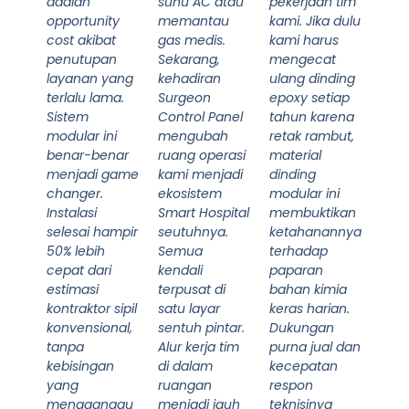
adalah
suhu AC atau
pekerjaan tim
opportunity
memantau
kami. Jika dulu
cost akibat
gas medis.
kami harus
penutupan
Sekarang,
mengecat
layanan yang
kehadiran
ulang dinding
terlalu lama.
Surgeon
epoxy setiap
Sistem
Control Panel
tahun karena
modular ini
mengubah
retak rambut,
benar-benar
ruang operasi
material
menjadi game
kami menjadi
dinding
changer.
ekosistem
modular ini
Instalasi
Smart Hospital
membuktikan
selesai hampir
seutuhnya.
ketahanannya
50% lebih
Semua
terhadap
cepat dari
kendali
paparan
estimasi
terpusat di
bahan kimia
kontraktor sipil
satu layar
keras harian.
konvensional,
sentuh pintar.
Dukungan
tanpa
Alur kerja tim
purna jual dan
kebisingan
di dalam
kecepatan
yang
ruangan
respon
mengganggu
menjadi jauh
teknisinya