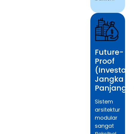
Future-
Proof
(Investasi
Jangka
Panjang)
Sistem
arsitektur
modular
sangat
fleksibel.