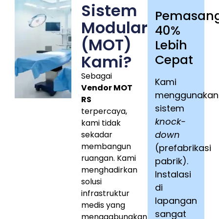
Sistem
Pemasan
Modular
40%
(MOT)
Lebih
Kami?
Cepat
Sebagai
Kami
Vendor MOT
menggunakan
RS
sistem
terpercaya,
knock-
kami tidak
down
sekadar
membangun
(prefabrikasi
ruangan. Kami
pabrik).
menghadirkan
Instalasi
solusi
di
infrastruktur
lapangan
medis yang
sangat
menggabungkan