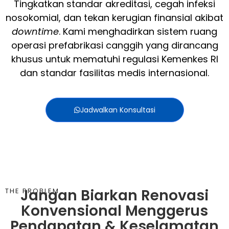
Tingkatkan standar akreditasi, cegah infeksi
nosokomial, dan tekan kerugian finansial akibat
downtime
. Kami menghadirkan sistem ruang
operasi prefabrikasi canggih yang dirancang
khusus untuk mematuhi regulasi Kemenkes RI
dan standar fasilitas medis internasional.
Jadwalkan Konsultasi
Jangan Biarkan Renovasi
THE PROBLEM
Konvensional Menggerus
Pendapatan & Keselamatan