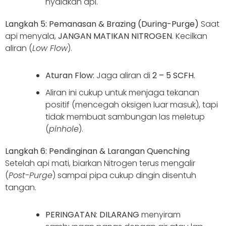
nyalakan api.
Langkah 5: Pemanasan & Brazing (During-Purge)
Saat
api menyala,
JANGAN MATIKAN NITROGEN
. Kecilkan
aliran (
Low Flow
).
Aturan Flow:
Jaga aliran di
2 – 5 SCFH
.
Aliran ini cukup untuk menjaga tekanan
positif (mencegah oksigen luar masuk), tapi
tidak membuat sambungan las meletup
(
pinhole
).
Langkah 6: Pendinginan & Larangan Quenching
Setelah api mati, biarkan Nitrogen terus mengalir
(
Post-Purge
) sampai pipa cukup dingin disentuh
tangan.
PERINGATAN:
DILARANG
menyiram