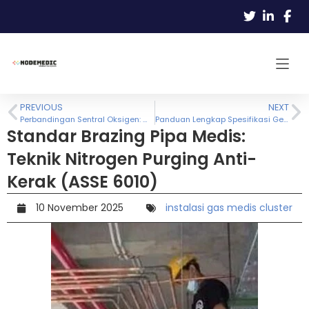
PREVIOUS
NEXT
Perbandingan Sentral Oksigen: Manifold Tabung vs Liquid Tank vs Generator Oksigen (Mana yang Paling Efisien?)
Panduan Lengkap Spesifikasi Generator Oksigen Medis & Standar Keamanan IPSRS
Standar Brazing Pipa Medis:
Teknik Nitrogen Purging Anti-
Kerak (ASSE 6010)
10 November 2025
instalasi gas medis cluster