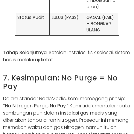
Emboli/Sumb
atan)
Status Audit
LULUS (PASS)
GAGAL (FAIL)
– BONGKAR
ULANG
Tahap Selanjutnya:
Setelah instalasi fisik selesai, sistem
harus melalui uji ketat.
7. Kesimpulan: No Purge = No
Pay
Dalam standar NodeMedic, kami memegang prinsip:
“No Nitrogen Purge, No Pay.”
Kami tidak mentolerir satu
sambungan pun dalam
instalasi gas medis
yang
dikerjakan tanpa aliran Nitrogen. Prosedur ini memang
memakan waktu dan gas Nitrogen, namun itulah