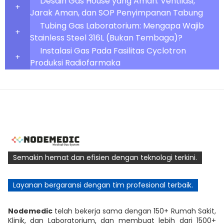
Desain Gas House yang Aman: Ventilasi,
Jarak Aman, dan SOP Penyimpanan Tabung
Tubing Gas Laboratorium: Mengapa Wajib
Stainless Steel 316L (Bukan Tembaga)?
Instalasi Gas Pada Fasilitas Cyclotron
Produksi Radiofarmaka
Semakin hemat dan efisien dengan teknologi terkini.
Layanan bergaransi dengan tim profesional terbaik.
Nodemedic
telah bekerja sama dengan 150+ Rumah Sakit,
Klinik, dan Laboratorium, dan membuat lebih dari 1500+