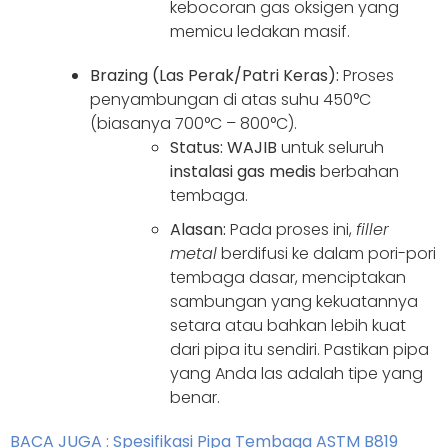
kebocoran gas oksigen yang
memicu ledakan masif.
Brazing (Las Perak/Patri Keras):
Proses
penyambungan di atas suhu 450°C
(biasanya 700°C – 800°C).
Status:
WAJIB
untuk seluruh
instalasi gas medis
berbahan
tembaga.
Alasan:
Pada proses ini,
filler
metal
berdifusi ke dalam pori-pori
tembaga dasar, menciptakan
sambungan yang kekuatannya
setara atau bahkan lebih kuat
dari pipa itu sendiri. Pastikan pipa
yang Anda las adalah tipe yang
benar.
BACA JUGA : Spesifikasi Pipa Tembaga ASTM B819