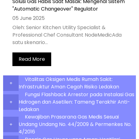
Solusi Gas Habis Saat Masak: Mengenal Sistem
"Automatic Changeover" Regulator
05 June 2025
Oleh: Senior Kitchen Utility Specialist &
Professional Chef Consultant NodeMedicAda
satu skenario...
Read More
Vitalitas Oksigen Medis Rumah Sakit:
Infrastruktur Aman Cegah Risiko Ledakan
Fungsi Flashback Arrestor pada Instalasi Gas
Hidrogen dan Asetilen: Tameng Terakhir Anti-
Ledakan
Kewajiban Prasarana Gas Medis Sesuai
Undang Undang No. 44/2009 & Permenkes No.
4/2016