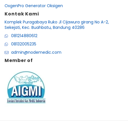
OxgenPro Generator Oksigen
Kontak Kami
Komplek Puragabaya Ruko Jl Cijawura girang No A-2,
Sekejati, Kec. Buahbatu, Bandung 40286
081214880612
08132005235
admin@nodemedic.com
Member of