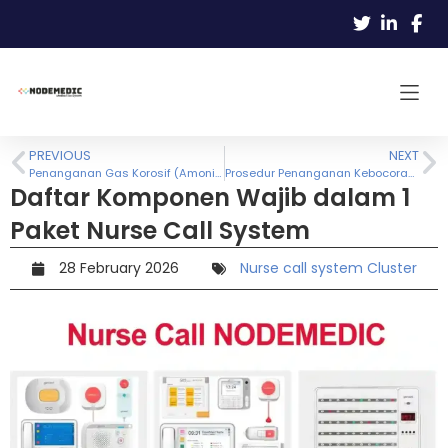
PREVIOUS
NEXT
Penanganan Gas Korosif (Amonia & Klorin): Kapan Wajib Pakai Monel & Hastelloy?
Prosedur Penanganan Kebocoran Gas di Laboratorium: SOP Evakuasi & Emergency Response
Daftar Komponen Wajib dalam 1
Paket Nurse Call System
28 February 2026
Nurse call system Cluster