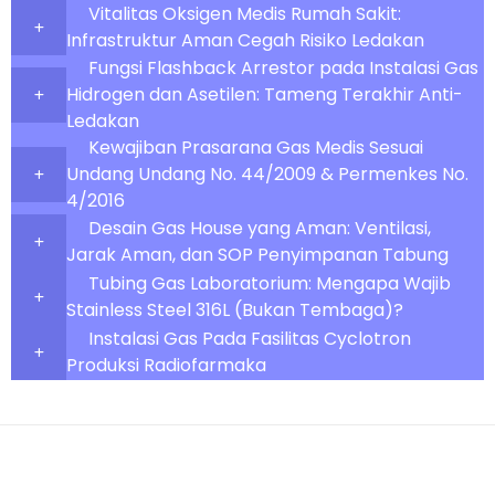
Vitalitas Oksigen Medis Rumah Sakit:
Infrastruktur Aman Cegah Risiko Ledakan
Fungsi Flashback Arrestor pada Instalasi Gas
Hidrogen dan Asetilen: Tameng Terakhir Anti-
Ledakan
Kewajiban Prasarana Gas Medis Sesuai
Undang Undang No. 44/2009 & Permenkes No.
4/2016
Desain Gas House yang Aman: Ventilasi,
Jarak Aman, dan SOP Penyimpanan Tabung
Tubing Gas Laboratorium: Mengapa Wajib
Stainless Steel 316L (Bukan Tembaga)?
Instalasi Gas Pada Fasilitas Cyclotron
Produksi Radiofarmaka