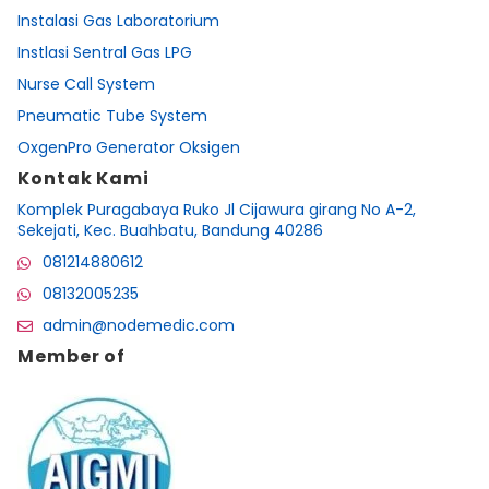
Instalasi Gas Laboratorium
Instlasi Sentral Gas LPG
Nurse Call System
Pneumatic Tube System
OxgenPro Generator Oksigen
Kontak Kami
Komplek Puragabaya Ruko Jl Cijawura girang No A-2,
Sekejati, Kec. Buahbatu, Bandung 40286
081214880612
08132005235
admin@nodemedic.com
Member of