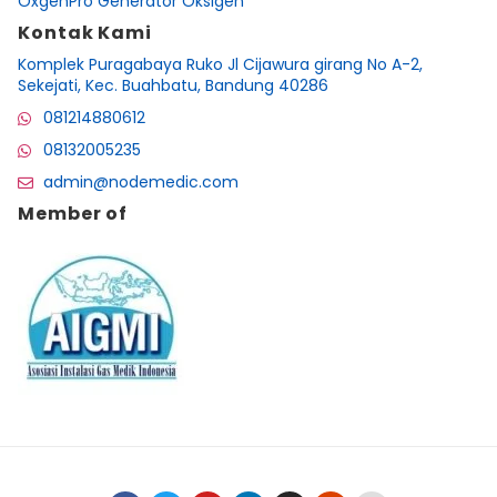
OxgenPro Generator Oksigen
Kontak Kami
Komplek Puragabaya Ruko Jl Cijawura girang No A-2,
Sekejati, Kec. Buahbatu, Bandung 40286
081214880612
08132005235
admin@nodemedic.com
Member of