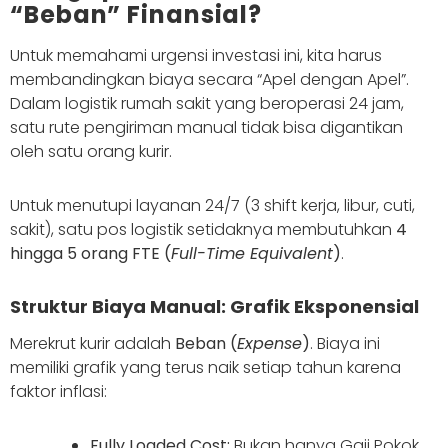
“Beban” Finansial?
Untuk memahami urgensi investasi ini, kita harus
membandingkan biaya secara “Apel dengan Apel”.
Dalam logistik rumah sakit yang beroperasi 24 jam,
satu rute pengiriman manual tidak bisa digantikan
oleh satu orang kurir.
Untuk menutupi layanan 24/7 (3 shift kerja, libur, cuti,
sakit), satu pos logistik setidaknya membutuhkan
4
hingga 5 orang FTE (
Full-Time Equivalent
)
.
Struktur Biaya Manual: Grafik Eksponensial
Merekrut kurir adalah
Beban (
Expense
)
. Biaya ini
memiliki grafik yang terus naik setiap tahun karena
faktor inflasi:
Fully Loaded Cost:
Bukan hanya Gaji Pokok,