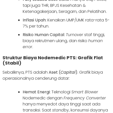
tapi juga THR, BPJS Kesehatan &
Ketenagakerjaan, Seragam, dan Pelatihan.
Inflasi Upah:
Kenaikan UMP/UMK rata-rata 5-
7% per tahun.
Risiko Human Capital:
Turnover
staf tinggi,
biaya rekrutmen ulang, dan risiko
human
error
.
Struktur Biaya Nodemedic PTS: Grafik Flat
(Stabil)
Sebaliknya, PTS adalah
Aset (
Capital
)
. Grafik biaya
operasionalnya cenderung datar:
Hemat Energi:
Teknologi
Smart Blower
Nodemedic dengan
Frequency Converter
hanya menyedot daya tinggi saat ada
transaksi. Saat
standby
, konsumsi dayanya