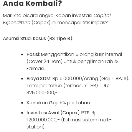
Anda Kembali?
Mari kita bicara angka. Kapan investasi
Capital
Expenditure
(Capex) ini mencapai titik impas?
Asumsi Studi Kasus (RS Tipe B):
Posisi:
Menggantikan 5 orang kurir internal
(Cover 24 Jam) untuk pengiriman Lab &
Farmasi.
Biaya SDM:
Rp 5.000.000/orang (Gaji + BPJS).
Total per tahun (termasuk THR) =
Rp
325.000.000,-
.
Kenaikan Gaji:
5% per tahun.
Investasi Awal (Capex) PTS:
Rp
1.200.000.000,- (Estimasi sistem multi-
station).