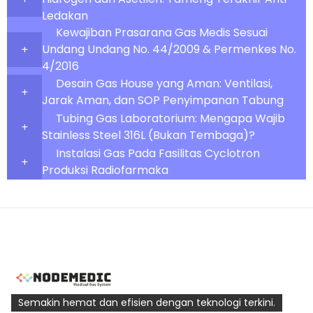
Ledakan
Kewajiban Prasarana Gas Medis Sesuai
Undang Undang No. 44/2009 & Permenkes No.
4/2016
Desain Gas House yang Aman: Ventilasi,
Jarak Aman, dan SOP Penyimpanan Tabung
Tubing Gas Laboratorium: Mengapa Wajib
Stainless Steel 316L (Bukan Tembaga)?
Instalasi Gas Pada Fasilitas Cyclotron
Produksi Radiofarmaka
Semakin hemat dan efisien dengan teknologi terkini.