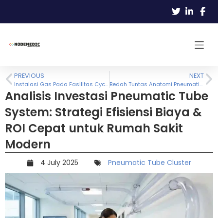
PREVIOUS
NEXT
Instalasi Gas Pada Fasilitas Cyclotron Produksi Radiofarmaka
Bedah Tuntas Anatomi Pneumatic Tube NodeMedic: Dari Teknologi Smart Blower hingga Spesifikasi Komponen Presisi
Analisis Investasi Pneumatic Tube
System: Strategi Efisiensi Biaya &
ROI Cepat untuk Rumah Sakit
Modern
4 July 2025
Pneumatic Tube Cluster