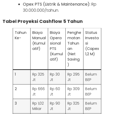
Opex PTS (Listrik & Maintenance):
Rp
30.000.000/tahun.
Tabel Proyeksi Cashflow 5 Tahun
Tahun
Biaya
Biaya
Penghe
Status
Ke-
Manual
Opera
matan
Investa
(Kumul
sional
Tahun
si
atif)
PTS
an
(Capex
(Kumul
(Net
1,2 M)
atif)
Saving
)
1
Rp 325
Rp 30
Rp 295
Belum
Jt
Jt
Jt
BEP
2
Rp 666
Rp 60
Rp 309
Belum
Jt
Jt
Jt
BEP
3
Rp 1,02
Rp 90
Rp 325
Belum
Miliar
Jt
Jt
BEP