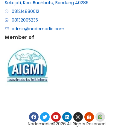
Sekejati, Kec. Buahbatu, Bandung 40286
081214880612
08132005235
admin@nodemedic.com
Member of
Nodemedic©2026 All Rights Reserved.