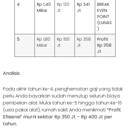
4
Rp 1,40
Rp 120
Rp 341
BREAK
Miliar
Jt
Jt
EVEN
POINT
(LUNAS
)
5
Rp 1,80
Rp 150
Rp 358
Profit
Miliar
Jt
Jt
Rp 358
Jt
Analisis:
Pada akhir tahun ke-4, penghematan gaji yang tidak
perlu Anda bayarkan sudah menutup seluruh biaya
pembelian alat. Mulai tahun ke-5 hingga tahun ke-15
(usia pakai alat), rumah sakit Anda menikmati
“Profit
Efisiensi” murni sekitar Rp 350 Jt – Rp 400 Jt per
tahun
.