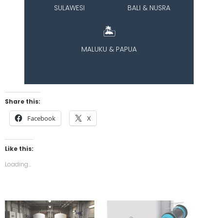
SULAWESI
BALI & NUSRA
🏝️
MALUKU & PAPUA
Share this:
Facebook
X
Like this:
Loading...