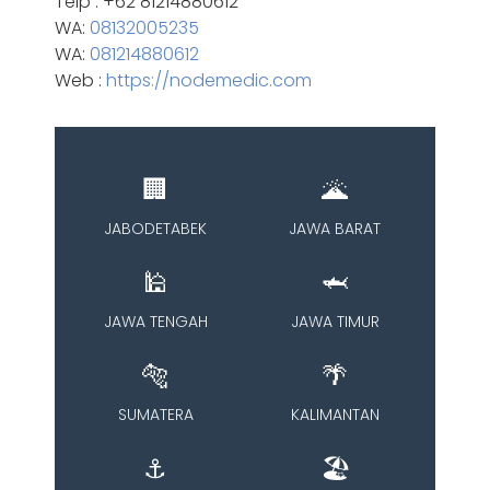
Telp : +62 81214880612
WA:
08132005235
WA:
081214880612
Web :
https://nodemedic.com
🏢
🌋
JABODETABEK
JAWA BARAT
🕌
🦈
JAWA TENGAH
JAWA TIMUR
🐅
🌴
SUMATERA
KALIMANTAN
⚓
🏖️