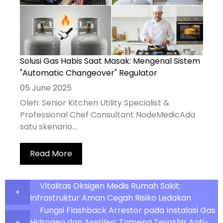
Solusi Gas Habis Saat Masak: Mengenal Sistem
"Automatic Changeover" Regulator
05 June 2025
Oleh: Senior Kitchen Utility Specialist &
Professional Chef Consultant NodeMedicAda
satu skenario...
Read More
Vitalitas Oksigen Medis Rumah Sakit:
Infrastruktur Aman Cegah Risiko Ledakan
Fungsi Flashback Arrestor pada Instalasi Gas
Hidrogen dan Asetilen: Tameng Terakhir Anti-