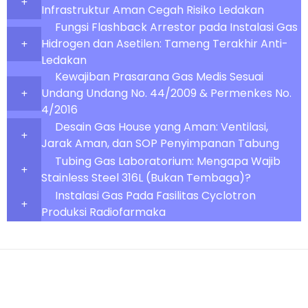
Infrastruktur Aman Cegah Risiko Ledakan
Fungsi Flashback Arrestor pada Instalasi Gas
Hidrogen dan Asetilen: Tameng Terakhir Anti-
Ledakan
Kewajiban Prasarana Gas Medis Sesuai
Undang Undang No. 44/2009 & Permenkes No.
4/2016
Desain Gas House yang Aman: Ventilasi,
Jarak Aman, dan SOP Penyimpanan Tabung
Tubing Gas Laboratorium: Mengapa Wajib
Stainless Steel 316L (Bukan Tembaga)?
Instalasi Gas Pada Fasilitas Cyclotron
Produksi Radiofarmaka