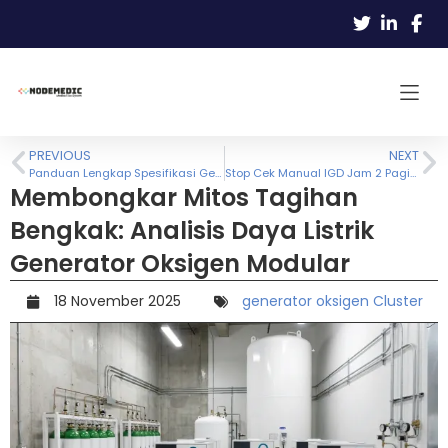
PREVIOUS
NEXT
Panduan Lengkap Spesifikasi Generator Oksigen Medis & Standar Keamanan IPSRS
Stop Cek Manual IGD Jam 2 Pagi! Mengapa RS Wajib Punya Fitur Monitoring Generator Oksigen Anti-Blackout?
Membongkar Mitos Tagihan
Bengkak: Analisis Daya Listrik
Generator Oksigen Modular
18 November 2025
generator oksigen Cluster