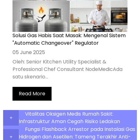
Solusi Gas Habis Saat Masak: Mengenal Sistem
"Automatic Changeover" Regulator
05 June 2025
Oleh: Senior Kitchen Utility Specialist &
Professional Chef Consultant NodeMedicAda
satu skenario...
Read More
Vitalitas Oksigen Medis Rumah Sakit:
Infrastruktur Aman Cegah Risiko Ledakan
Fungsi Flashback Arrestor pada Instalasi Gas
Hidrogen dan Asetilen: Tameng Terakhir Anti-