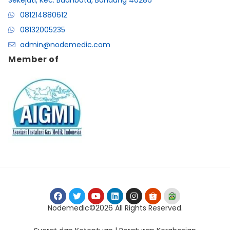
081214880612
08132005235
admin@nodemedic.com
Member of
Nodemedic©2026 All Rights Reserved.