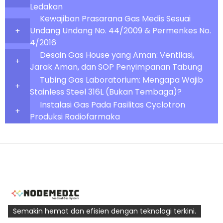
Ledakan
Kewajiban Prasarana Gas Medis Sesuai
Undang Undang No. 44/2009 & Permenkes No.
4/2016
Desain Gas House yang Aman: Ventilasi,
Jarak Aman, dan SOP Penyimpanan Tabung
Tubing Gas Laboratorium: Mengapa Wajib
Stainless Steel 316L (Bukan Tembaga)?
Instalasi Gas Pada Fasilitas Cyclotron
Produksi Radiofarmaka
Semakin hemat dan efisien dengan teknologi terkini.