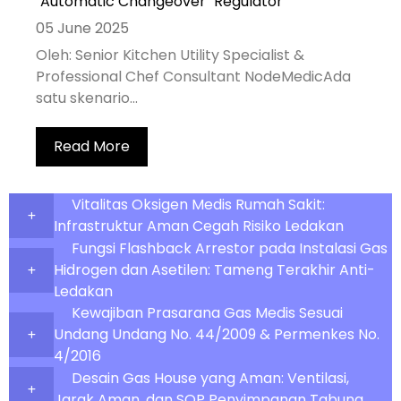
"Automatic Changeover" Regulator
05 June 2025
Oleh: Senior Kitchen Utility Specialist &
Professional Chef Consultant NodeMedicAda
satu skenario...
Read More
Vitalitas Oksigen Medis Rumah Sakit:
Infrastruktur Aman Cegah Risiko Ledakan
Fungsi Flashback Arrestor pada Instalasi Gas
Hidrogen dan Asetilen: Tameng Terakhir Anti-
Ledakan
Kewajiban Prasarana Gas Medis Sesuai
Undang Undang No. 44/2009 & Permenkes No.
4/2016
Desain Gas House yang Aman: Ventilasi,
Jarak Aman, dan SOP Penyimpanan Tabung