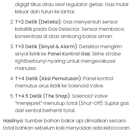
digigit tikus atau
seal
regulator getas. Gas mulai
keluar dan turun ke lantai.
T+2 Detik (Deteksi):
Gas menyentuh sensor
katalitik pada Gas Detector. Sensor membaca
konsentrasi di atas ambang batas aman.
T+3 Detik (Sinyal & Alarm):
Detektor mengirim
sinyal listrik ke
Panel Kontrol Gas
. Sirine
strobe
light
berbunyi nyaring untuk mengevakuasi
manusia.
T+4 Detik (Aksi Pemutusan):
Panel kontrol
memutus arus listrik ke Solenoid Valve.
T+4.5 Detik (The Snap):
Solenoid Valve
“menjepret” menutup total (
Shut-Off
). Suplai gas
dari sentral berhenti total.
Hasilnya:
Sumber bahan bakar api dimatikan secara
total bahkan sebelum koki menyadari ada kebocoran.