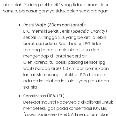
Ini adalah “hidung elektronik” yang tidak pernah tidur.
Namun, pemasangannya tidak boleh sembarangan.
Posisi Wajib (30cm dari Lantai):
LPG memiliki Berat Jenis (
Specific Gravity
)
sekitar 1.5 hingga 2.0, yang berarti ia
lebih
berat dari udara
. Saat bocor, LPG tidak
terbang ke atas, melainkan turun dan
mengendap di lantai seperti air.
Oleh karena itu,
posisi pasang sensor lpg
wajib berada di 30-50 cm dari permukaan
lantai. Memasang detektor LPG di plafon
adalah kesalahan instalasi yang fatal dan
sia-sia.
Sensitivitas (10% LEL):
Detektor industri NodeMedic dikalibrasi untuk
mendeteksi gas pada konsentrasi
10% LEL
(
Lower Explosive Limit
). Artinya, alarm akan