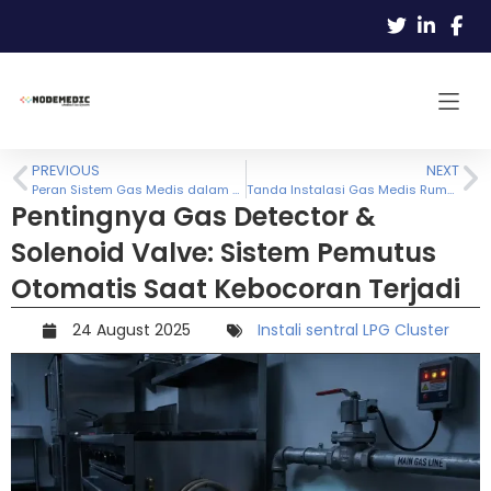
PREVIOUS
NEXT
Peran Sistem Gas Medis dalam Mendukung Perkembangan Fasilitas Kesehatan
Tanda Instalasi Gas Medis Rumah Sakit Anda Perlu Diperbarui
Pentingnya Gas Detector &
Solenoid Valve: Sistem Pemutus
Otomatis Saat Kebocoran Terjadi
24 August 2025
Instali sentral LPG Cluster