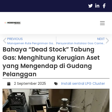
PREVIOUS
NEXT
Manajemen Rute Pengiriman Gas: Strategi “Just-In-Time” untuk Menghemat Biaya BBM Armada
Persyaratan Instalasi Gas Carrier untuk Gas Chromatography (GC): Wajib Pakai Trap?
Bahaya “Dead Stock” Tabung
Gas: Menghitung Kerugian Aset
yang Mengendap di Gudang
Pelanggan
2 September 2025
Instali sentral LPG Cluster