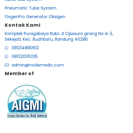
Pneumatic Tube System
OxgenPro Generator Oksigen
Kontak Kami
Komplek Puragabaya Ruko Jl Cijawura girang No A-2,
Sekejati, Kec. Buahbatu, Bandung 40286
081214880612
08132005235
admin@nodemedic.com
Member of