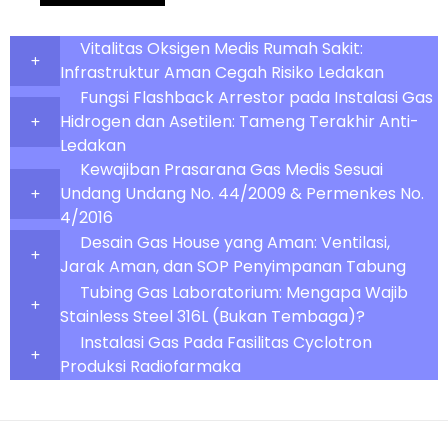
Vitalitas Oksigen Medis Rumah Sakit:
Infrastruktur Aman Cegah Risiko Ledakan
Fungsi Flashback Arrestor pada Instalasi Gas
Hidrogen dan Asetilen: Tameng Terakhir Anti-
Ledakan
Kewajiban Prasarana Gas Medis Sesuai
Undang Undang No. 44/2009 & Permenkes No.
4/2016
Desain Gas House yang Aman: Ventilasi,
Jarak Aman, dan SOP Penyimpanan Tabung
Tubing Gas Laboratorium: Mengapa Wajib
Stainless Steel 316L (Bukan Tembaga)?
Instalasi Gas Pada Fasilitas Cyclotron
Produksi Radiofarmaka