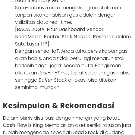
Lean Inventory via IoT:
Satu-satunya cara menghilangkan stok mati
tanpa risiko kehabisan gas adalah dengan
visibilitas data real-time.
[BACA JUGA: Fitur Dashboard Vendor
NodeMedic: Pantau Stok Gas 100 Restoran dalam
Satu Layar HP]
Dengan sensor IoT, Anda tahu persis kapan gas
akan habis. Anda tidak perlu lagi menaruh stok
berlebih “jaga-jaga” secara buta. Pengiriman
dilakukan
Just-in-Time
, tepat sebelum gas habis,
sehingga
Buffer Stock
di lokasi bisa ditekan
seminimal mungkin.
Kesimpulan & Rekomendasi
Dalam bisnis distribusi dengan margin yang ketat,
Cash Flow is King
. Membiarkan aset senilai ratusan juta
rupiah mengendap sebagai
Dead Stock
di gudang