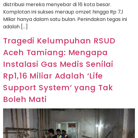
distribusi mereka menyebar di 16 kota besar.
Komplotan ini sukses meraup omzet hingga Rp 7,1
Miliar hanya dalam satu bulan. Penindakan tegas ini
adalah […]
Tragedi Kelumpuhan RSUD
Aceh Tamiang: Mengapa
Instalasi Gas Medis Senilai
Rp1,16 Miliar Adalah ‘Life
Support System’ yang Tak
Boleh Mati