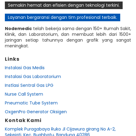
Semakin hemat dan efisien dengan teknologi terkini.
Layanan bergaransi dengan tim profesional terbaik.
Nodemedic
telah bekerja sama dengan 150+ Rumah Sakit,
Klinik, dan Laboratorium, dan membuat lebih dari 1500+
jaringan setiap tahunnya dengan grafik yang sangat
meningkat.
Links
Instalasi Gas Medis
Instalasi Gas Laboratorium
Instlasi Sentral Gas LPG
Nurse Call System
Pneumatic Tube System
OxgenPro Generator Oksigen
Kontak Kami
Komplek Puragabaya Ruko Jl Cijawura girang No A-2,
Sekejati, Kec. Buahbatu, Bandung 40286